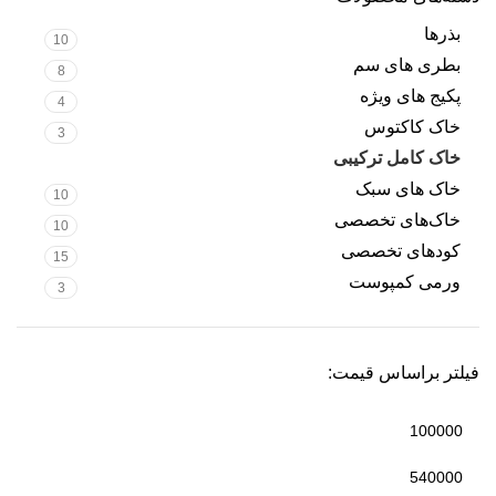
بذرها
10
بطری های سم
8
پکیج های ویژه
4
خاک کاکتوس
3
خاک کامل ترکیبی
3
خاک های سبک
10
خاک‌های تخصصی
10
کودهای تخصصی
15
ورمی کمپوست
3
فیلتر براساس قیمت: